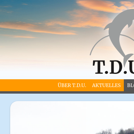
ÜBER T.D.U.
AKTUELLES
BL