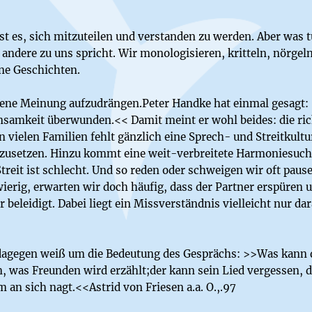
t es, sich mitzuteilen und verstanden zu werden. Aber was 
andere zu uns spricht. Wir monologisieren, kritteln, nörgel
ene Geschichten.
gene Meinung aufzudrängen.Peter Handke hat einmal gesagt:
nsamkeit überwunden.<< Damit meint er wohl beides: die ric
 vielen Familien fehlt gänzlich eine Sprech- und Streitkultur
 zusetzen. Hinzu kommt eine weit-verbreitete Harmoniesucht,
Streit ist schlecht. Und so reden oder schweigen wir oft paus
hwierig, erwarten wir doch häufig, dass der Partner erspüre
r beleidigt. Dabei liegt ein Missverständnis vielleicht nur da
 dagegen weiß um die Bedeutung des Gesprächs: >>Was kann 
n, was Freunden wird erzählt;der kann sein Lied vergessen, 
m an sich nagt.<<Astrid von Friesen a.a. O.,.97