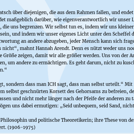
tsch über diejenigen, die aus dem Rahmen fallen, und endet
et maßgeblich darüber, wie eigenverantwortlich wir unser Le
 die uns begrenzen. Wir selbst tun es, indem wir uns kleine
sein, und indem wir unser eigenes Licht unter den Scheffel d
wortung an andere abzugeben, jeder Mensch kann sich fragen
nicht“, mahnt Hannah Arendt. Denn es nützt weder uns noc
 Größe zeigen, damit wir alle größer werden. Uns von der Ang
en, um andere zu ermächtigen. Es geht darum, nicht zu kus
in.“
gt, sondern dass man ICH sagt, dass man selbst urteilt.“ Mi
em selbst geschnürten Korsett des Gehorsams zu befreien, d
assen und nicht mehr länger nach der Pfeife der anderen zu 
gen uns dabei ermutigen: „Seid unbequem, seid Sand, nicht 
hilosophin und politische Theoretikerin; ihre These von der
ert. (1906-1975)