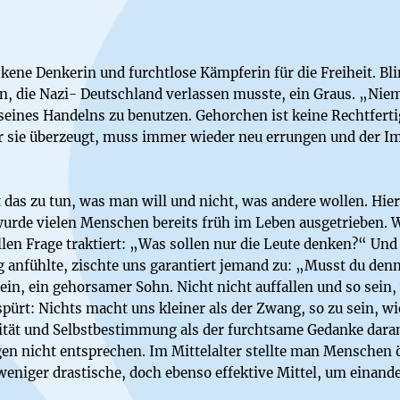
kene Denkerin und furchtlose Kämpferin für die Freiheit. B
in, die Nazi- Deutschland verlassen musste, ein Graus. „Nie
seines Handelns zu benutzen. Gehorchen ist keine Rechtferti
war sie überzeugt, muss immer wieder neu errungen und der 
 das zu tun, was man will und nicht, was andere wollen. Hier
wurde vielen Menschen bereits früh im Leben ausgetrieben.
llen Frage traktiert: „Was sollen nur die Leute denken?“ Un
g anfühlte, zischte uns garantiert jemand zu: „Musst du den
sein, ein gehorsamer Sohn. Nicht nicht auffallen und so sein
pürt: Nichts macht uns kleiner als der Zwang, so zu sein, w
ität und Selbstbestimmung als der furchtsame Gedanke dara
n nicht entsprechen. Im Mittelalter stellte man Menschen ö
weniger drastische, doch ebenso effektive Mittel, um einan