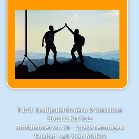
T.D.U. Treffpunkt Denken & Umsetzen
Horst & Kai Volz
Kirchheimer Str. 86 · 73252 Lenningen
Telefon: +49 7026 601803